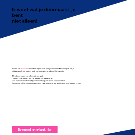
Ik weet wat je doormaakt, je
bent
niet alleen!
Precies om
die redenen
maakte ik mijn e-book. Ik wil jou helpen met het aangaan van je
uitdagingen. En die eerste stap is het lezen van het e-book. Hierin vind je:
10 redenen waarom afvallen vaak niet gaat.
Hoe je zonder honger toch kan genieten van lekker eten.
Veel voorkomende fouten bij afvallen en hoe je het anders kan aanpakken.
Een aanzet tot het ontdekken van de oorzaak waarom je niet afvalt, ondanks al je inspanningen.
Download het e-book hier