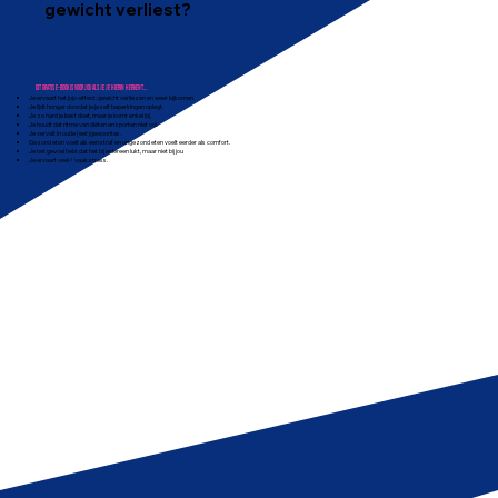
gewicht verliest?
Dit gratis e-book is voor jou als je je hierin herkent…
Je ervaart het jojo-effect: gewicht verliezen en weer bijkomen.
Je lijdt honger doordat je jezelf beperkingen oplegt.
Je zo hard je best doet, maar je komt enkel bij.
Je houdt dat ritme van diëten en sporten niet vol.
Je vervalt in oude (eet)gewoontes.
Gezond eten voelt als een straf en ongezond eten voelt eerder als comfort.
Je het gevoel hebt dat het bij iedereen lukt, maar niet bij jou
Je ervaart veel / vaak stress.