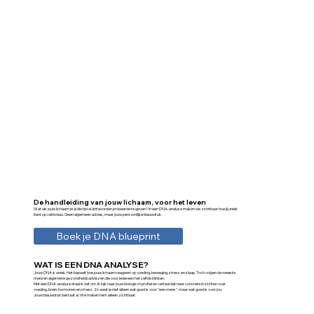
De handleiding van jouw lichaam, voor het leven
Wat als jouw lichaam je al die tijd al antwoorden probeerde te geven? In een DNA-analyse maken we zichtbaar hoe jij uniek
bent op celniveau. Geen algemeen advies, maar jouw persoonlijke blauwdruk.
Boek je DNA blueprint
WAT IS EEN DNA ANALYSE?
Jouw DNA is uniek. Het bepaalt hoe jouw lichaam reageert op voeding, beweging, stress en slaap. Toch volgen de meeste
mensen algemene gezondheidsadviezen die voor iedereen hetzelfde klinken.
Met een DNA-analyse draai ik dat om. Ik kijk naar jouw biologisch profiel en vertaal dat naar concrete inzichten over
voeding, brein, hormonen en stress. Zo weet je niet alleen wat goed is voor "een mens", maar wat goed is voor jou.
Jouw blauwdruk bestaat al. We maken hem alleen zichtbaar.