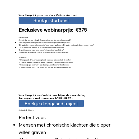
Your blueprint: your once in a lifetime startpunt
Boek je startpunt
Exclusieve webinarprijs: €375
Perfect voor:
Je voelt dat er meer in je zit. Je weet alleen nog niet wat je tegenhoudt."
"Wat als jouw lichaam je al die tijd al antwoorden probeerde te geven?"
"Dit gaat niet over een nieuw dieet of een nieuw supplement. Dit gaat over jou, wie jij bent op celniveau."
"Jouw blauwdruk bestaat al. We maken hem alleen zichtbaar."
"Ik geef je geen programma. Ik geef je jouw eigen handleiding."
"Voor mensen die klaar zijn met zoeken en klaar zijn om te weten."
Wat je krijgt:
✓ Diepgaande DNA-analyse op basis van jouw uniek biologisch profiel
✓ Volledig gepersonaliseerd rapport (voeding, brein, hormonen & stress)
✓ Persoonlijk gesprek van 1 uur: duiding & eerste concrete stappen
✓ Jouw blauwdruk voor het leven beschikbaar als referentiedocument
Your blueprint: van inzicht naar blijvende verandering
Een traject van 4 maanden - POPULAIRST ⭐
Boek je diepgaand traject
Actieprijs 825 euro
Perfect voor:
Mensen met chronische klachten die dieper
willen graven