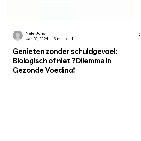
Nele Joris
Jan 25, 2024
3 min read
Genieten zonder schuldgevoel:
Biologisch of niet ?Dilemma in
Gezonde Voeding!
Biologische voeding wordt de afgelopen jaren steeds
populairder. Meer en meer mensen kiezen ervoor omdat ze
bewuster worden van de...