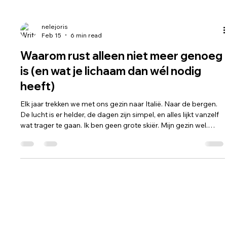
nelejoris
Feb 15
6 min read
Waarom rust alleen niet meer genoeg
is (en wat je lichaam dan wél nodig
heeft)
Elk jaar trekken we met ons gezin naar Italië. Naar de bergen.
De lucht is er helder, de dagen zijn simpel, en alles lijkt vanzelf
wat trager te gaan. Ik ben geen grote skiër. Mijn gezin wel.
Onze kinderen staan al op de latten sinds hun 3 jaar. En
ondertussen… ondertussen vliegen ze. De ene beheerst de
techniek al wat beter dan de andere, maar hoe ze stralen
wanneer ze in volle snelheid de berg afkomen — dat is echt
zalig om te zien. En toch… Jarenlang was deze week ook een