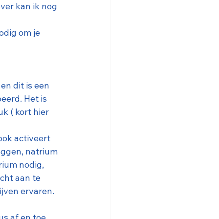
ver kan ik nog 
odig om je 
n dit is een 
erd. Het is 
 ( kort hier 
ok activeert 
zeggen, natrium 
rium nodig, 
cht aan te 
ijven ervaren. 
us af en toe 