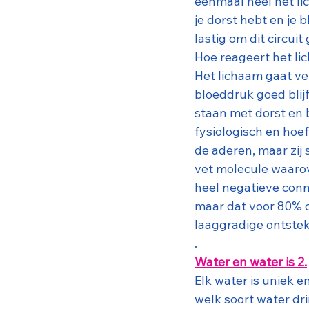
eenmaal heel het lic
je dorst hebt en je 
lastig om dit circuit
Hoe reageert het li
Het lichaam gaat ve
bloeddruk goed blijf
staan met dorst en 
fysiologisch en hoef
de aderen, maar zij 
vet molecule waarove
heel negatieve conn
maar dat voor 80% o
laaggradige ontstek
.
Water en water is 2.
Elk water is uniek e
welk soort water drin