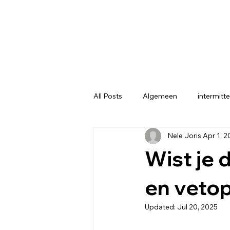
All Posts
Algemeen
intermitte
Nele Joris
Apr 1, 
Algemene gezondheid
Voed
Wist je d
en veto
Updated:
Jul 20, 2025