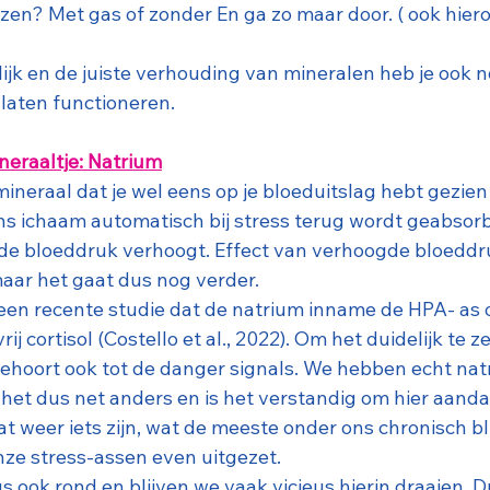
lazen? Met gas of zonder En ga zo maar door. ( ook hiero
lijk en de juiste verhouding van mineralen heb je ook n
laten functioneren. 
neraaltje: Natrium
ineraal dat je wel eens op je bloeduitslag hebt gezien e
ns ichaam automatisch bij stress terug wordt geabsorbe
de bloeddruk verhoogt. Effect van verhoogde bloeddruk
maar het gaat dus nog verder. 
 een recente studie dat de natrium inname de HPA- as o
ij cortisol (Costello et al., 2022). Om het duidelijk te 
 behoort ook tot de danger signals. We hebben echt nat
 het dus net anders en is het verstandig om hier aanda
at weer iets zijn, wat de meeste onder ons chronisch bl
ze stress-assen even uitgezet. 
dus ook rond en blijven we vaak vicieus hierin draaien. D