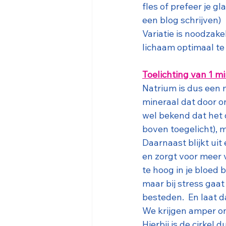
fles of prefeer je g
een blog schrijven)
Variatie is noodzake
lichaam optimaal te 
Toelichting van 1 mi
Natrium is dus een m
mineraal dat door o
wel bekend dat het 
boven toegelicht), 
Daarnaast blijkt uit
en zorgt voor meer vr
te hoog in je bloed
maar bij stress gaat
besteden.  En laat d
We krijgen amper on
Hierbij is de cirkel 