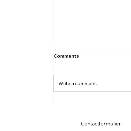
Comments
Write a comment...
Voeding als medicijn: wat je
DNA je vertelt (en wat niet)
Contactformulier