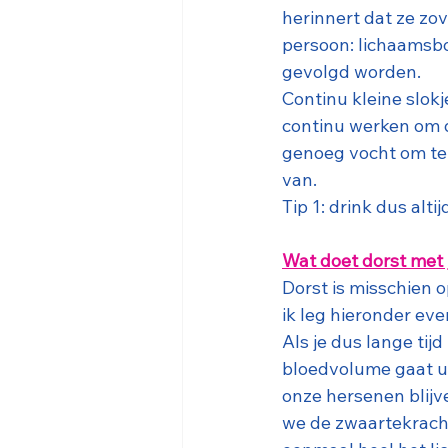
herinnert dat ze zov
persoon: lichaamsbo
gevolgd worden.
Continu kleine slokj
continu werken om d
genoeg vocht om te h
van.  
Tip 1: drink dus alti
Wat doet dorst met 
Dorst is misschien 
ik leg hieronder even
Als je dus lange tij
bloedvolume gaat ui
onze hersenen blijv
we de zwaartekracht