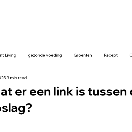
nt Living
gezonde voeding
Groenten
Recept
O
2025
3 min read
ing
Intermittend living
energetisch werk
at er een link is tussen
pslag?