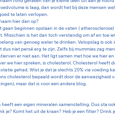
haam rond geraken van je kleine teen tot aan je hoofd 
bloedvolume is laag, dan wordt het bij deze mensen wel
 goed te laten verlopen. 
chaam hier dan op?
t gaan beginnen opslaan in de vaten ( atherosclerose)
t. Misschien is het dan toch verstandig om af en toe iet
belang van genoeg water te drinken. Vetopslag is ook i
t dus niet persé erg te zijn. Zelfs bij mummies zag men
stierven er niet aan. Het ligt samen met hoe we hier en
r we hier spreken, is cholesterol. Cholesterol heeft d
otatie gehad. Wist je dat je slechts 20% via voeding k
ns cholesterol bepaald wordt door de aanwezigheid van
ingen), maar dat is voor een andere blog.
n heeft een eigen mineralen samenstelling. Dus sta ook e
k je? Komt het uit de kraan? Heb je een filter? Drink je 