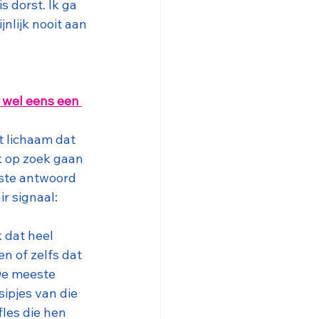
 dorst. Ik ga 
nlijk nooit aan 
 wel eens een 
t lichaam dat 
k op zoek gaan 
este antwoord 
ir signaal: 
k dat heel 
n of zelfs dat 
De meeste 
sipjes van die 
les die hen 