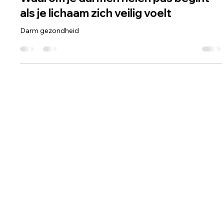
nelejoris
Jul 20, 2025
3 min read
Waarom je darmen helen pas begint
als je lichaam zich veilig voelt
Darm gezondheid