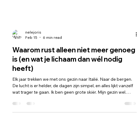
nelejoris
Feb 15
6 min read
Waarom rust alleen niet meer genoeg
is (en wat je lichaam dan wél nodig
heeft)
Elk jaar trekken we met ons gezin naar Italië. Naar de bergen.
De lucht is er helder, de dagen zijn simpel, en alles lijkt vanzelf
wat trager te gaan. Ik ben geen grote skiër. Mijn gezin wel.
Onze kinderen staan al op de latten sinds hun 3 jaar. En
ondertussen… ondertussen vliegen ze. De ene beheerst de
techniek al wat beter dan de andere, maar hoe ze stralen